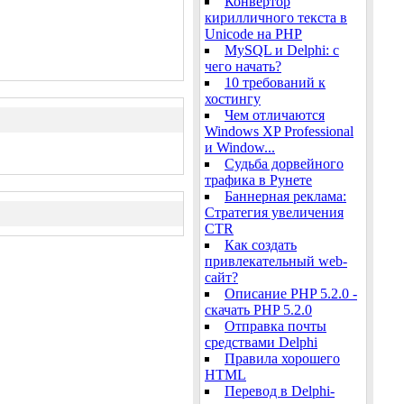
Конвертор
кирилличного текста в
Unicode на PHP
MySQL и Delphi: с
чего начать?
10 требований к
хостингу
Чем отличаются
Windows XP Professional
и Window...
Судьба дорвейного
трафика в Рунете
Баннерная реклама:
Стратегия увеличения
CTR
Как создать
привлекательный web-
сайт?
Описание PHP 5.2.0 -
скачать PHP 5.2.0
Отправка почты
средствами Delphi
Правила хорошего
HTML
Перевод в Delphi-