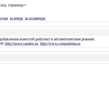
лед. страница »
годня
за вчера
за позавчера
добавления новостей работает в автоматическом режиме.
ей:
http://news.yandex.ru
http://www.compulenta.ru