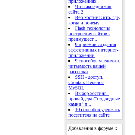
приложениях
Что такое движок
сайта 2
Веб-хостинг: кто, где,
когда и почему
Flash-технология
построения сайтов -
преимущест...
9 приемов создания
эффективных интернет-
приложений
9 способов увеличить
читаемость вашей
рассылки
SSH - доступ.
Crontab. Перенос
MySQL.
Выбор хостинг -
провайдера ("подводные
камни" п...
10 способов удержать
посетителя на сайте
Добавления в форуме ::