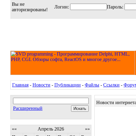
Вы не
Логин:
Пароль:
авторизированы!
Главная
-
Новости
-
Публикации
-
Файлы
-
Ссылки
-
Фору
Новости интернет
Расширенный
««
Апрель 2026
»»