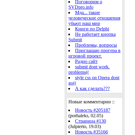
Поговорим о
SVDpro.info
Мда... такие
человеческие отношения
убьют наш мир
Книги по Delphi
Не работает кнопка
Submit
Проблемы, вопросы
Приглашаю прогера в
игровой проект.
Радио сайт
submit dont work.
problems((
style css on Opera dont
go((
А как сделать???
Новые комментарии ::
Новость #205187
(porhaleks, 02.05)
Страница #130
(Julpierto, 19.03)
Новость #35166