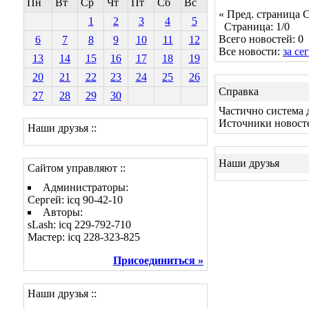
Пн
Вт
Ср
Чт
Пт
Сб
Вс
« Пред. страница
С
1
2
3
4
5
Страница: 1/0
Всего новостей: 0
6
7
8
9
10
11
12
Все новости:
за се
13
14
15
16
17
18
19
20
21
22
23
24
25
26
Справка
27
28
29
30
Частично система 
Источники новост
Наши друзья ::
Наши друзья
Сайтом управляют ::
Администраторы:
Сергей: icq 90-42-10
Авторы:
sLash: icq 229-792-710
Мастер: icq 228-323-825
Присоединиться »
Наши друзья ::