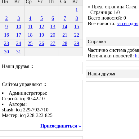
Пн
Вт
Ср
Чт
Пт
Сб
Вс
« Пред. страница
След.
1
Страница: 1/0
Всего новостей: 0
2
3
4
5
6
7
8
Все новости:
за сегодня
9
10
11
12
13
14
15
16
17
18
19
20
21
22
Справка
23
24
25
26
27
28
29
Частично система добав
30
31
Источники новостей:
ht
Наши друзья ::
Наши друзья
Сайтом управляют ::
Администраторы:
Сергей: icq 90-42-10
Авторы:
sLash: icq 229-792-710
Мастер: icq 228-323-825
Присоединиться »