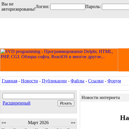
Вы не
Логин:
Пароль:
авторизированы!
Главная
-
Новости
-
Публикации
-
Файлы
-
Ссылки
-
Форум
Новости интернета
Расширенный
На
««
Март 2026
»»