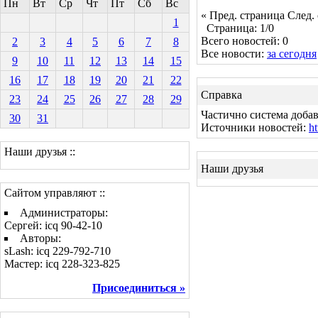
Пн
Вт
Ср
Чт
Пт
Сб
Вс
« Пред. страница
След.
1
Страница: 1/0
Всего новостей: 0
2
3
4
5
6
7
8
Все новости:
за сегодня
9
10
11
12
13
14
15
16
17
18
19
20
21
22
Справка
23
24
25
26
27
28
29
Частично система добав
30
31
Источники новостей:
ht
Наши друзья ::
Наши друзья
Сайтом управляют ::
Администраторы:
Сергей: icq 90-42-10
Авторы:
sLash: icq 229-792-710
Мастер: icq 228-323-825
Присоединиться »