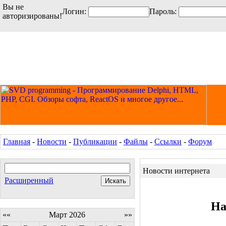
Вы не
Логин:
Пароль:
авторизированы!
Главная
-
Новости
-
Публикации
-
Файлы
-
Ссылки
-
Форум
Новости интернета
Расширенный
На
««
Март 2026
»»