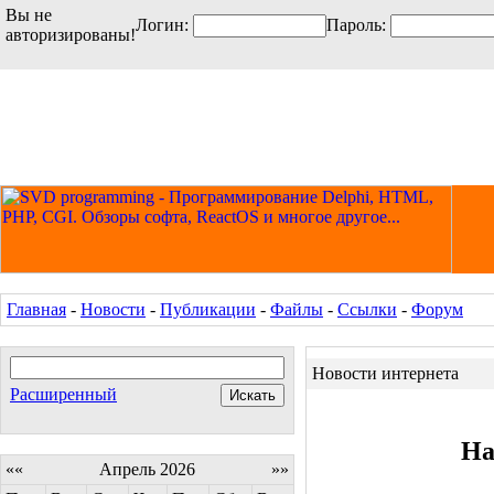
Вы не
Логин:
Пароль:
авторизированы!
Главная
-
Новости
-
Публикации
-
Файлы
-
Ссылки
-
Форум
Новости интернета
Расширенный
На
««
Апрель 2026
»»