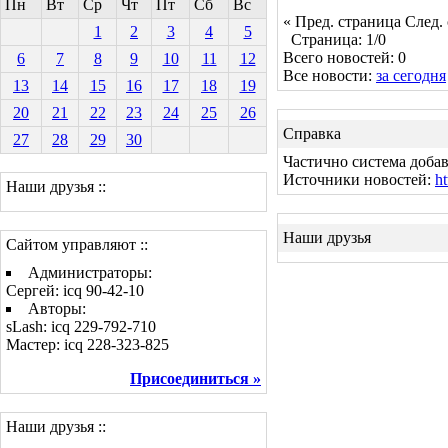
Пн
Вт
Ср
Чт
Пт
Сб
Вс
« Пред. страница
След.
1
2
3
4
5
Страница: 1/0
Всего новостей: 0
6
7
8
9
10
11
12
Все новости:
за сегодня
13
14
15
16
17
18
19
20
21
22
23
24
25
26
Справка
27
28
29
30
Частично система добав
Источники новостей:
ht
Наши друзья ::
Наши друзья
Сайтом управляют ::
Администраторы:
Сергей: icq 90-42-10
Авторы:
sLash: icq 229-792-710
Мастер: icq 228-323-825
Присоединиться »
Наши друзья ::