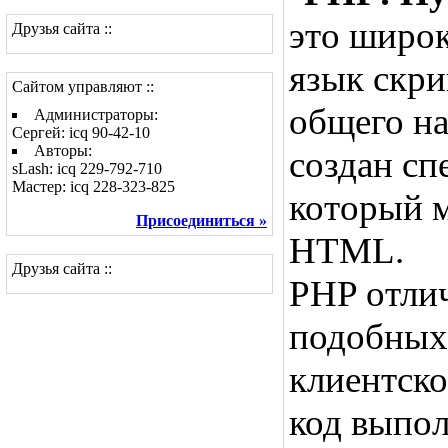
это широ
Друзья сайта ::
язык скри
Сайтом управляют ::
общего на
Администраторы:
Сергей: icq 90-42-10
Авторы:
создан сп
sLash: icq 229-792-710
Мастер: icq 228-323-825
который 
Присоединиться »
HTML.
Друзья сайта ::
PHP отлич
подобных 
клиентског
код выпол