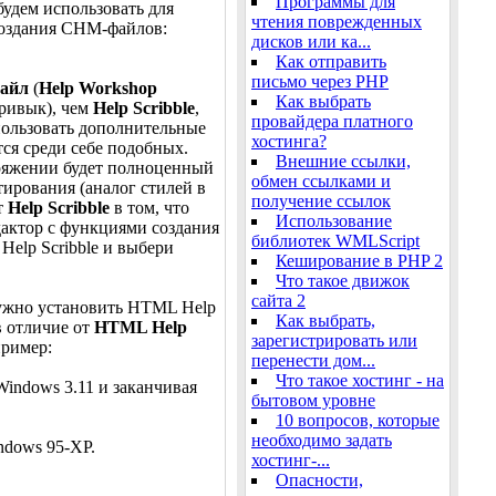
Программы для
удем использовать для
чтения поврежденных
создания CHM-файлов:
дисков или ка...
Как отправить
письмо через PHP
айл
(
Help Workshop
Как выбрать
привык), чем
Help Scribble
,
провайдера платного
спользовать дополнительные
хостинга?
ся среди себе подобных.
Внешние ссылки,
оряжении будет полноценный
обмен ссылками и
ирования (аналог стилей в
получение ссылок
т
Help Scribble
в том, что
Использование
дактор с функциями создания
библиотек WMLScript
Help Scribble и выбери
Кеширование в PHP 2
Что такое движок
сайта 2
 нужно установить HTML Help
Как выбрать,
 в отличие от
HTML Help
зарегистрировать или
пример:
перенести дом...
Что такое хостинг - на
indows 3.11 и заканчивая
бытовом уровне
10 вопросов, которые
необходимо задать
ndows 95-XP.
хостинг-...
Опасности,