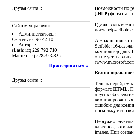
Друзья сайта ::
Возможности по ра
(
.HLP
) формата в 
Где же взять компи
Сайтом управляют ::
www.helpscribble.co
Администраторы:
Сергей: icq 90-42-10
А можно поискать у
Авторы:
Scribble: 16-разря
sLash: icq 229-792-710
компилятор для CH
Мастер: icq 228-323-825
он не устанавливае
(www.microsoft.com
Присоединиться »
Компилирование
Друзья сайта ::
Теперь перейдем 
формате
HTML
. 
других обозревате
компилированны
ошибки: для комп
поскольку исправи
Не нужно размеща
картинок, которые 
images. При созда