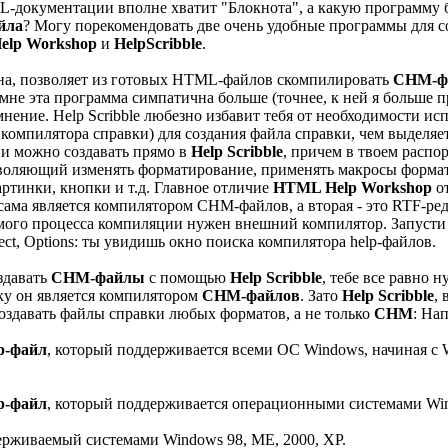
-документации вполне хватит "Блокнота", а какую программу б
йла
? Могу порекомендовать две очень удобные программы для 
elp Workshop
и
HelpScribble
.
на, позволяет из готовых HTML-файлов скомпилировать
CHM-ф
 мне эта программа симпатична больше (точнее, к ней я больше 
 мнение. Help Scribble любезно избавит тебя от необходимости и
компилятора справки) для создания файла справки, чем выделяет
и можно создавать прямо в
Help Scribble
, причем в твоем расп
воляющий изменять форматирование, применять макросы формат
артинки, кнопки и т.д. Главное отличие
HTML Help Workshop
о
сама является компилятором CHM-файлов, а вторая - это RTF-ре
амого процесса компиляции нужен внешний компилятор. Запусти 
ct, Options: ты увидишь окно поиска компилятора help-файлов.
здавать
CHM-файлы
с помощью
Help Scribble
, тебе все равно
ку он является компилятором
CHM-файлов
. Зато
Help Scribble
,
создавать файлы справки любых форматов, а не только
CHM
: На
p-файл
, который поддерживается всеми ОС Windows, начиная с W
p-файл
, который поддерживается операционными системами Wi
рживаемый системами Windows 98, ME, 2000, XP.