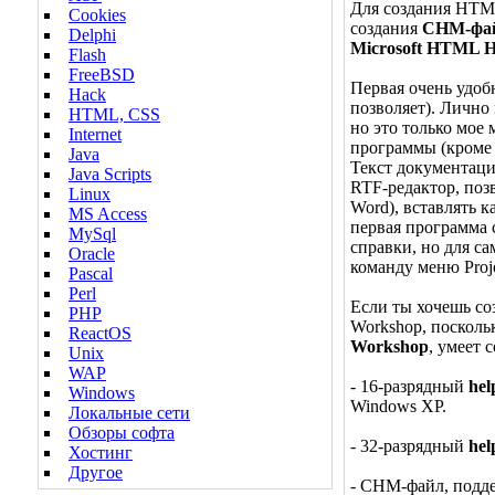
Для создания HTML
Cookies
создания
CHM-фа
Delphi
Microsoft HTML H
Flash
FreeBSD
Первая очень удоб
Hack
позволяет). Лично
HTML, CSS
но это только мое
Internet
программы (кроме 
Java
Текст документаци
Java Scripts
RTF-редактор, поз
Linux
Word), вставлять к
MS Access
первая программа 
MySql
справки, но для с
Oracle
команду меню Proje
Pascal
Perl
Если ты хочешь со
PHP
Workshop, посколь
ReactOS
Workshop
, умеет 
Unix
WAP
- 16-разрядный
hel
Windows
Windows XP.
Локальные сети
Обзоры софта
- 32-разрядный
hel
Хостинг
Другое
- CHM-файл, подде