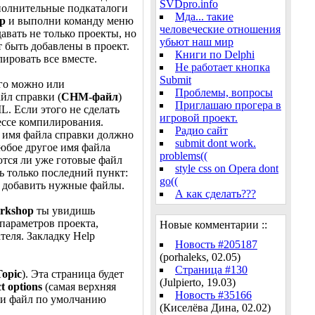
SVDpro.info
ополнительные подкаталоги
Мда... такие
p
и выполни команду меню
человеческие отношения
авать не только проекты, но
убьют наш мир
т быть добавлены в проект.
Книги по Delphi
ировать все вместе.
Не работает кнопка
Submit
ого можно или
Проблемы, вопросы
йл справки (
CHM-файл
)
Приглашаю прогера в
. Если этого не сделать
игровой проект.
цессе компилирования.
Радио сайт
о имя файла справки должно
submit dont work.
любое другое имя файла
problems((
ются ли уже готовые файл
style css on Opera dont
ь только последний пункт:
go((
ь добавить нужные файлы.
А как сделать???
rkshop
ты увидишь
х параметров проекта,
Новые комментарии ::
ателя. Закладку Help
Новость #205187
(porhaleks, 02.05)
Страница #130
Topic
). Эта страница будет
(Julpierto, 19.03)
t options
(самая верхняя
Новость #35166
ери файл по умолчанию
(Киселёва Дина, 02.02)