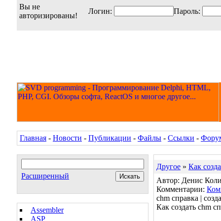
Вы не
Логин:
Пароль:
авторизированы!
Главная
-
Новости
-
Публикации
-
Файлы
-
Ссылки
-
Фору
Другое
»
Как созд
Расширенный
Автор: Денис Колис
Комментарии:
Ком
chm справка | созд
Как создать chm с
Assembler
ASP