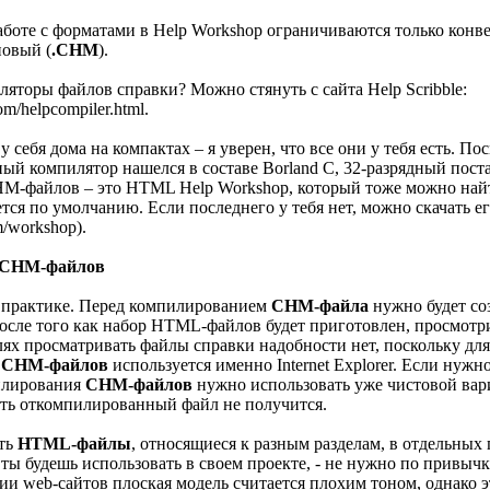
боте с форматами в Help Workshop ограничиваются только конв
новый (
.CHM
).
ляторы файлов справки? Можно стянуть с сайта Help Scribble:
m/helpcompiler.html.
 себя дома на компактах – я уверен, что все они у тебя есть. П
дный компилятор нашелся в составе Borland C, 32-разрядный поста
M-файлов – это HTML Help Workshop, который тоже можно найти
тся по умолчанию. Если последнего у тебя нет, можно скачать его
/workshop).
 CHM-файлов
к практике. Перед компилированием
CHM-файла
нужно будет со
После того как набор HTML-файлов будет приготовлен, просмотри е
лях просматривать файлы справки надобности нет, поскольку дл
х
CHM-файлов
используется именно Internet Explorer. Если нуж
илирования
CHM-файлов
нужно использовать уже чистовой вар
ть откомпилированный файл не получится.
ть
HTML-файлы
, относящиеся к разным разделам, в отдельных 
ты будешь использовать в своем проекте, - не нужно по привычк
нии web-сайтов плоская модель считается плохим тоном, однако э