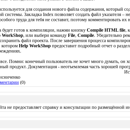
 используется для создания нового файла содержания, который 
й системы. Закладка Index позволяет создать файл указателя – не
собого труда для тебя не составит, поэтому комментировать их н
а будет готов к компиляции, нажми кнопку
Compile HTML file
, 
p WorkShop
, или выбери команду
File
,
Compile
. Убедительно ре
сохранить файл проекта. После завершения процесса компилиро
в котором
Help WorkShop
предоставит подробный отчет о раздела
реждениях.
 все. Помни: конечный пользователь не хочет много думать, он х
ный продукт. Документация - неотъемлемая часть хорошей прог
Ис
лисниченко
ментарии
(0)
та не предоставляет справку и консультации по размещённой 