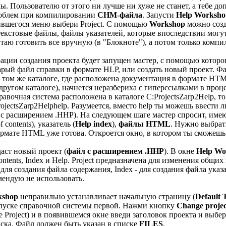
ы. Пользователю от этого ни лучше ни хуже не станет, а тебе д
роблем при компилировании
CHM-файла
. Запусти
Help Worksho
вившегося меню выбери Project. С помощью
Workshop
можно созд
 текстовые файлы, файлы указателей, которые впоследствии могу
таю готовить все вручную (в "Блокноте"), а потом только компил
ации создания проекта будет запущен мастер, с помощью котор
арый файл справки в формате HLP, или создать новый проект. Фа
 том же каталоге, где расположена документация в формате HTML
 другом каталоге), начнется неразбериха с гиперссылками в про
равочная система расположена в каталоге C:ProjectsZarp2Help, т
rojectsZarp2Helphelp. Разумеется, вместо help ты можешь ввести 
л с расширением .HHP). На следующем шаге мастер спросит, име
 contents), указатель (
Help index
),
файлы HTML
. Нужно выбрат
рмате HTML уже готова. Откроется окно, в котором ты сможеш
даст новый проект (
файл с расширением .HHP
). В окне
Help Wo
Contents, Index и Help. Project предназначена для изменения общи
- для создания файла содержания, Index - для создания файла указ
мендую не использовать.
kshop
неправильно устанавливает начальную страницу (
Default 
апуске справочной системы первой. Нажми кнопку
Change projec
е Project) и в появившемся окне введи заголовок проекта и выб
иска. Файл должен быть указан в списке
FILES
.