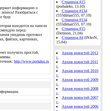
Страница #15
(porhaleks, 13.10)
содержит информацию о
Страница #134
 ленись! Разобраться с
(555diman555, 07.10)
е буду.
Страница #134
(555diman555, 07.10)
которая находится на панели
Страница #15
комендую перед
(Denison, 21.04)
вания увидишь протокол
Страница #4
(INferN,
х, файлах, картинках,
15.04)
очет получить простой,
Архив новостей 2012
раммы.
г.
точник:
http://www.portalus.ru
Архив новостей 2011
г.
Архив новостей 2010
г.
Архив новостей 2009
г.
Архив новостей 2008
информации.
г.
Архив новостей 2007
г.
Архив новостей 2006
г.