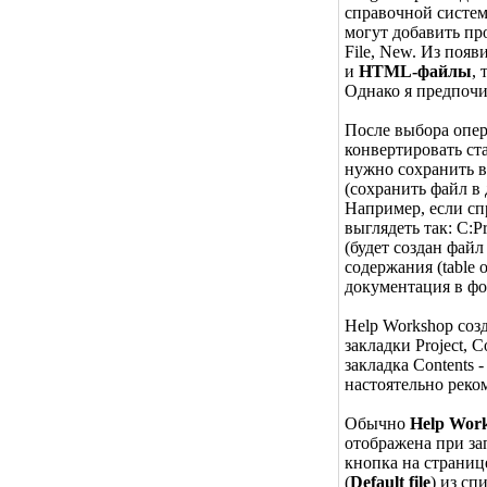
справочной систем
могут добавить п
File, New. Из поя
и
HTML-файлы
,
Однако я предпочи
После выбора опер
конвертировать ст
нужно сохранить в
(сохранить файл в
Например, если сп
выглядеть так: C:P
(будет создан фай
содержания (table of
документация в фо
Help Workshop соз
закладки Project, 
закладка Contents 
настоятельно реко
Обычно
Help Wor
отображена при з
кнопка на страниц
(
Default file
) из сп