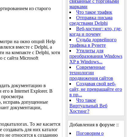
связанные с торговыми
марками
ертированием из старого
Что такое трафик
Отправка письма
средствами Delphi
Веб-хостинг: кто, где,
когда и почему
Судьба дорвейного
осмотри на окно опций Help
трафика в Рунете
влялся вместе с Delphi, а
Утилиты для
 на компакте с Delphi, хотя
преобразования Windows
 с сайта Microsoft
XP в Windows...
Современные
технологии
продвижения сайтов
Создавая свой веб-
здать документацию в
сайт, не превращайте его
го в Internet Explorer. В
в пр...
я просмотра
Что такое
но, исправь допущенные
Виртуальный Веб
иант документации,
Хостинг?
подкаталогах. То же касается
Добавления в форуме ::
е создавать для них каталог
Поговорим о
то не относится к созданию