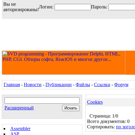
Вы не
Логин:
Пароль:
авторизированы!
Главная
-
Новости
-
Публикации
-
Файлы
-
Ссылки
-
Форум
Cookies
Расширенный
Страница: 1/0
Всего документов: 0
Сортировать:
по зогол
Assembler
ASP