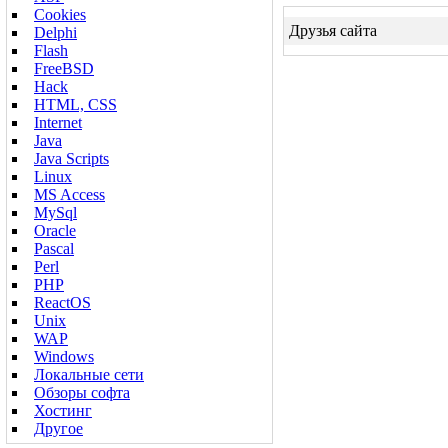
Cookies
Друзья сайта
Delphi
Flash
FreeBSD
Hack
HTML, CSS
Internet
Java
Java Scripts
Linux
MS Access
MySql
Oracle
Pascal
Perl
PHP
ReactOS
Unix
WAP
Windows
Локальные сети
Обзоры софта
Хостинг
Другое