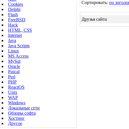
Сортировать:
по зоголо
Cookies
Delphi
Flash
Друзья сайта
FreeBSD
Hack
HTML, CSS
Internet
Java
Java Scripts
Linux
MS Access
MySql
Oracle
Pascal
Perl
PHP
ReactOS
Unix
WAP
Windows
Локальные сети
Обзоры софта
Хостинг
Другое