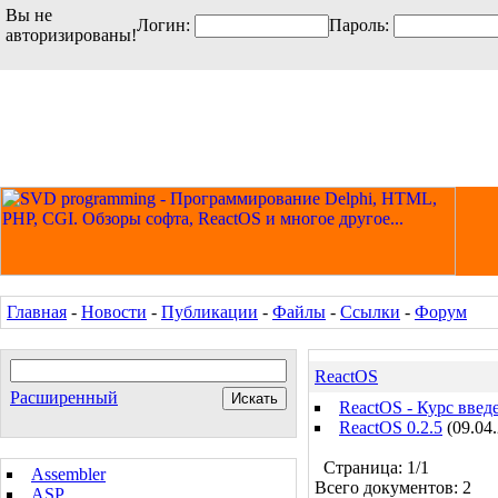
Вы не
Логин:
Пароль:
авторизированы!
Главная
-
Новости
-
Публикации
-
Файлы
-
Ссылки
-
Форум
ReactOS
Расширенный
ReactOS - Курс введ
ReactOS 0.2.5
(09.04
Страница: 1/1
Assembler
Всего документов: 2
ASP