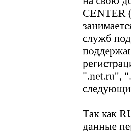
на свою д
CENTER (
занимаетс
служб под
поддержан
регистраци
".net.ru", 
следующих
Так как R
данные пе