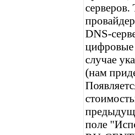
серверов. 
провайдер
DNS-серве
цифровые 
случае ук
(нам приде
Появляетс
стоимость
предыдуще
поле "Исп