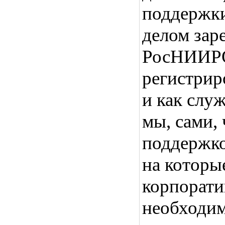
поддержк
делом зар
РосНИИРОС
регистрир
и как слу
мы, сами, 
поддержко
на которы
корпорати
необходимо