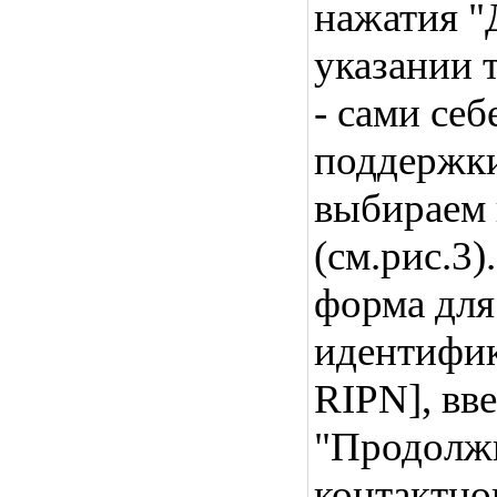
нажатия "
указании 
- сами се
поддержки
выбираем 
(см.рис.3)
форма для
идентифик
RIPN], вв
"Продолжи
контактно