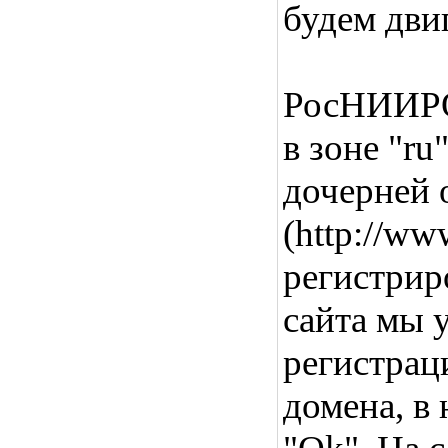
будем дви
РосНИИРО
в зоне "ru
дочерней
(http://ww
регистрир
сайта мы 
регистрац
домена, в