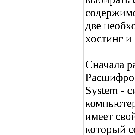
содержимо
две необх
хостинг и
Сначала р
Расшифров
System - 
компьютер
имеет свой
который с