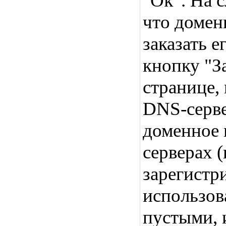
"Ok". На 
что домен
заказать 
кнопку "З
странице,
DNS-серве
доменное 
серверах 
зарегистри
использов
пустыми, 