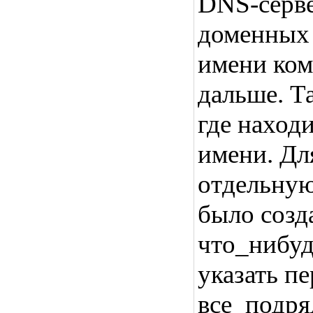
DNS-серве
доменных 
имени ком
дальше. Т
где наход
имени. Дл
отдельную
было созд
что_нибуд
указать п
все_подря