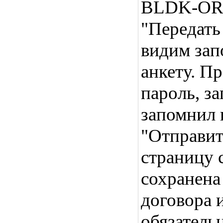
BLDK-ORG
"Передать
видим за
анкету. П
пароль, з
запомнил 
"Отправит
страницу 
сохранена
договора и
обязатель