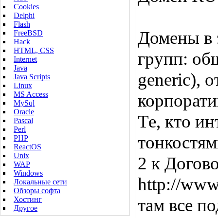
Cookies
Delphi
Flash
Домены в з
FreeBSD
Hack
HTML, CSS
групп: общ
Internet
Java
generic), 
Java Scripts
Linux
MS Access
корпорати
MySql
Oracle
Те, кто и
Pascal
Perl
тонкостям
PHP
ReactOS
Unix
2 к Догов
WAP
Windows
http://www
Локальные сети
Обзоры софта
Хостинг
там все п
Другое