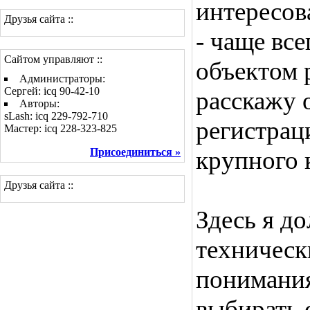
интересов
Друзья сайта ::
- чаще все
Сайтом управляют ::
объектом р
Администраторы:
Сергей: icq 90-42-10
расскажу о
Авторы:
sLash: icq 229-792-710
регистрац
Мастер: icq 228-323-825
Присоединиться »
крупного 
Друзья сайта ::
Здесь я д
технически
понимания
выбирать с