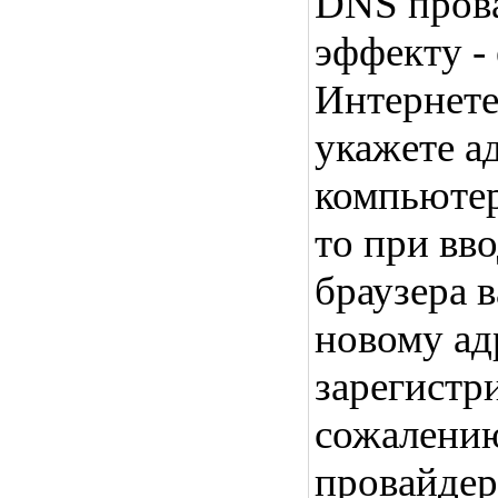
DNS прова
эффекту - 
Интернете
укажете а
компьютер
то при вв
браузера в
новому ад
зарегист
сожалению
провайдер