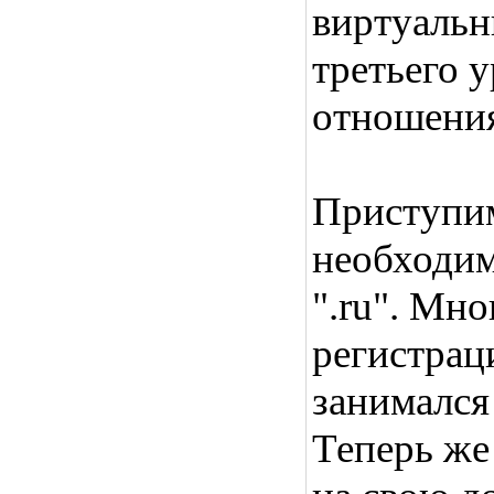
виртуаль
третьего 
отношения
Приступим
необходим
".ru". Мн
регистрац
занимался
Теперь ж