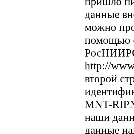
пришло пи
данные вн
можно про
помощью с
РосНИИРОС
http://www
второй ст
идентифик
MNT-RIPN
наши данн
данные на