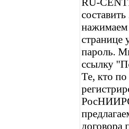
RU-CENTER
составить 
нажимаем 
странице 
пароль. М
ссылку "
Те, кто п
регистрир
РосНИИРО
предлагае
договора 