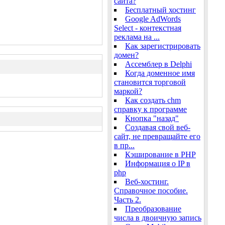
сайта?
Бесплатный хостинг
Google AdWords
Select - контекстная
реклама на ...
Как зарегистрировать
домен?
Ассемблер в Delphi
Когда доменное имя
становится торговой
маркой?
Как создать chm
справку к программе
Кнопка "назад"
Создавая свой веб-
сайт, не превращайте его
в пр...
Кэширование в PHP
Информация о IP в
php
Веб-хостинг.
Справочное пособие.
Часть 2.
Преобразование
числа в двоичную запись