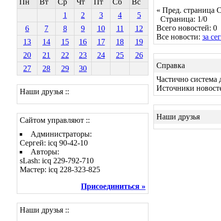
Пн
Вт
Ср
Чт
Пт
Сб
Вс
« Пред. страница
С
1
2
3
4
5
Страница: 1/0
Всего новостей: 0
6
7
8
9
10
11
12
Все новости:
за се
13
14
15
16
17
18
19
20
21
22
23
24
25
26
Справка
27
28
29
30
Частично система 
Источники новост
Наши друзья ::
Наши друзья
Сайтом управляют ::
Администраторы:
Сергей: icq 90-42-10
Авторы:
sLash: icq 229-792-710
Мастер: icq 228-323-825
Присоединиться »
Наши друзья ::