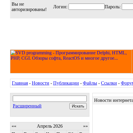
Вы не
Логин:
Пароль:
авторизированы!
Главная
-
Новости
-
Публикации
-
Файлы
-
Ссылки
-
Фору
Новости интернет
Расширенный
««
Апрель 2026
»»