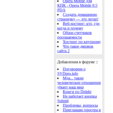
Opera Mobile для
КПК - Opera Mobile 9.5
PDA
Создать домашнюю
страничку — это легко!
Веб-хостинг: кто, где,
когда и почему
Обзор счетчиков
посещаемости
Хостинг по крупному
Что такое движок
сайта 2
Добавления в форуме ::
Поговорим о
SVDpro.info
Мда... такие
человеческие отношения
убьют наш мир
Книги по Delphi
Не работает кнопка
Submit
Проблемы, вопросы
Приглашаю прогера в