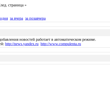
лед. страница »
годня
за вчера
за позавчера
добавления новостей работает в автоматическом режиме.
ей:
http://news.yandex.ru
http://www.compulenta.ru