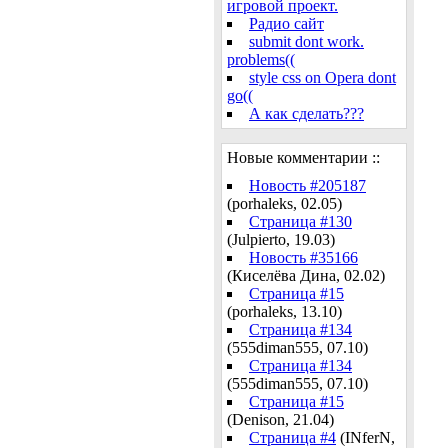
игровой проект.
Радио сайт
submit dont work.
problems((
style css on Opera dont
go((
А как сделать???
Новые комментарии ::
Новость #205187
(porhaleks, 02.05)
Страница #130
(Julpierto, 19.03)
Новость #35166
(Киселёва Дина, 02.02)
Страница #15
(porhaleks, 13.10)
Страница #134
(555diman555, 07.10)
Страница #134
(555diman555, 07.10)
Страница #15
(Denison, 21.04)
Страница #4
(INferN,