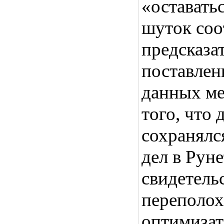
«оставать
шуток соо
предсказа
поставлен
данных ме
того, что 
сохранялс
дел в Рун
свидетель
переполох
оптимизат