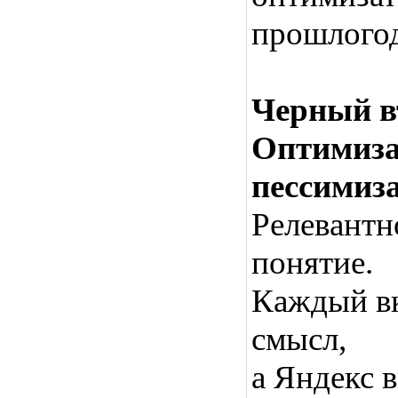
прошлогод
Черный в
Оптимиза
пессимиз
Релевантно
понятие.
Каждый вк
смысл,
а Яндекс 