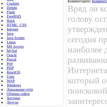
Комментарии:
Коммент
Cookies
Вряд ли ко
Delphi
Flash
голову ос
FreeBSD
Hack
HTML, CSS
утвержден
Internet
Java
сегодня п
Java Scripts
Linux
MS Access
наиболее 
MySql
Oracle
развивающ
Pascal
Perl
Интернета
PHP
ReactOS
Unix
который о
WAP
Windows
поисковой
Локальные сети
Обзоры софта
Хостинг
заинтерес
Другое