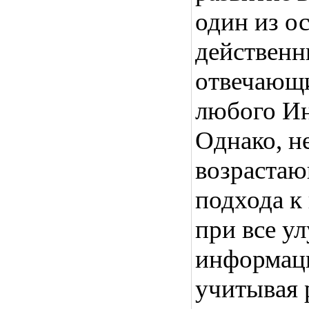
один из о
действенн
отвечающи
любого Ин
Однако, н
возрастаю
подхода к
при все 
информаци
учитывая 