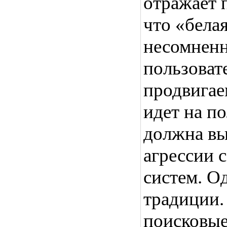
отражает п
что «бела
несомненн
пользоват
продвигаем
идет на п
должна вы
агрессии 
систем. О
традиции.
поисковые