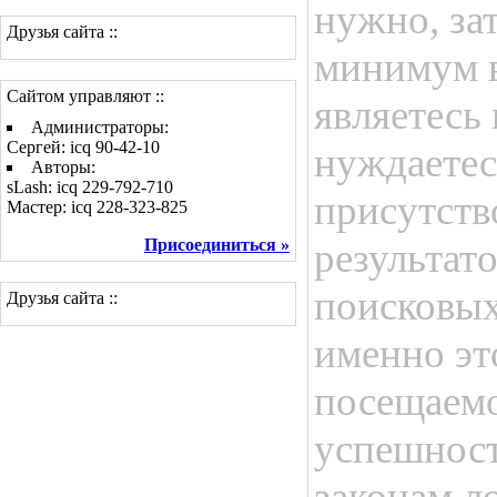
нужно, за
Друзья сайта ::
минимум в
Сайтом управляют ::
являетесь
Администраторы:
Сергей: icq 90-42-10
нуждаетес
Авторы:
sLash: icq 229-792-710
присутств
Мастер: icq 228-323-825
Присоединиться »
результат
поисковых
Друзья сайта ::
именно эт
посещаемо
успешност
законам л