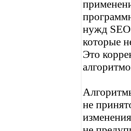
применени
программн
нужд SEO,
которые н
Это корре
алгоритмо
Алгоритмы
не принят
изменения
не предуп