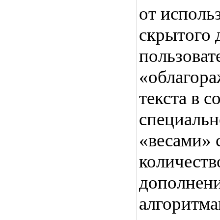
от исполь
скрытого 
пользовате
«облагора
текста в с
специальн
«весами» с
количеств
дополнени
алгоритм