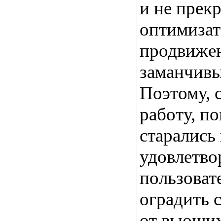
и не прек
оптимизат
продвижен
заманчивы
Поэтому, 
работу, п
старались
удовлетво
пользоват
оградить 
от вьющих