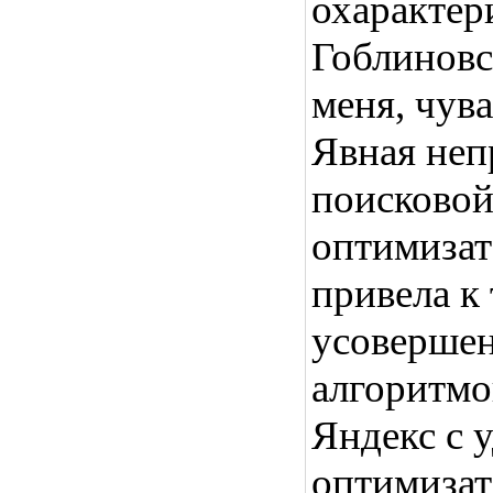
охарактер
Гоблиновс
меня, чув
Явная неп
поисковой
оптимизат
привела к 
усовершен
алгоритмо
Яндекс с 
оптимизат