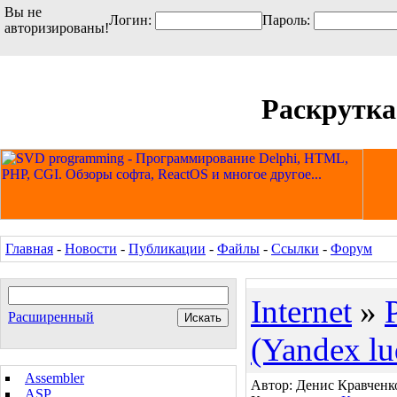
Вы не
Логин:
Пароль:
авторизированы!
Раскрутка
Главная
-
Новости
-
Публикации
-
Файлы
-
Ссылки
-
Форум
Internet
»
Расширенный
(Yandex lu
Assembler
Автор: Денис Кравченко 
ASP