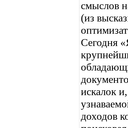
смыслов 
(из выска
оптимизат
Сегодня «
крупнейши
обладающи
документо
искалок и
узнаваемо
доходов к