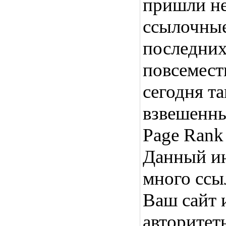
пришли не
ссылочные
последних
повсемест
сегодня т
взвешенны
Page Rank 
Данный ин
много ссы
Ваш сайт 
авторитет