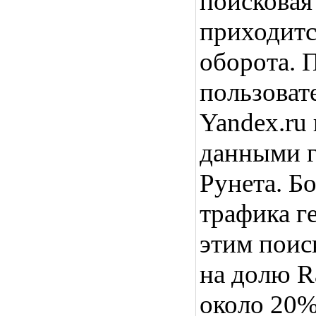
поисковая
приходитс
оборота. 
пользоват
Yandex.ru
данными г
Рунета. Б
трафика г
этим поис
на долю R
около 20%