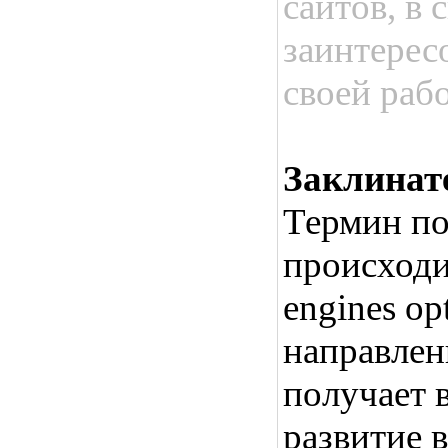
сайтов, в 
заинтерес
своей раб
Заклинат
Термин по
происходи
engines op
направлен
получает 
развитие в