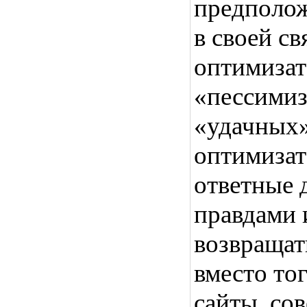
предполож
в своей с
оптимизат
«пессимиз
«удачных»
оптимизат
ответные д
правдами 
возвращат
вместо то
сайты, со