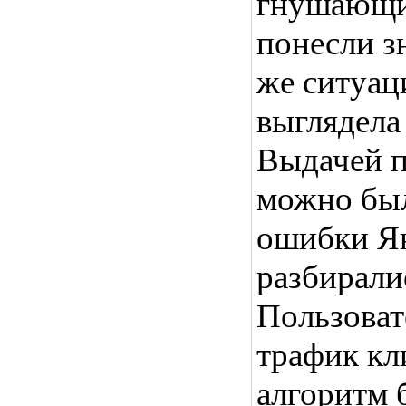
гнушающи
понесли з
же ситуац
выглядела
Выдачей п
можно был
ошибки Ян
разбирали
Пользоват
трафик кл
алгоритм 