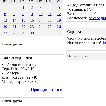
Пн
Вт
Ср
Чт
Пт
Сб
Вс
« Пред. страница
След.
1
2
3
4
5
Страница: 1/0
Всего новостей: 0
6
7
8
9
10
11
12
Все новости:
за сегодня
13
14
15
16
17
18
19
20
21
22
23
24
25
26
Справка
27
28
29
30
Частично система доба
Источники новостей:
h
Наши друзья ::
Наши друзья
Сайтом управляют ::
Администраторы:
Сергей: icq 90-42-10
Авторы:
sLash: icq 229-792-710
Мастер: icq 228-323-825
Присоединиться »
Наши друзья ::