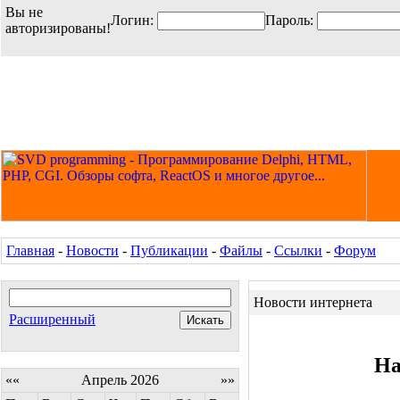
Вы не
Логин:
Пароль:
авторизированы!
Главная
-
Новости
-
Публикации
-
Файлы
-
Ссылки
-
Форум
Новости интернета
Расширенный
На
««
Апрель 2026
»»