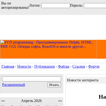
Вы не
Логин:
Пароль:
авторизированы!
Главная
-
Новости
-
Публикации
-
Файлы
-
Ссылки
-
Форум
Новости интернета
Расширенный
На
««
Апрель 2026
»»