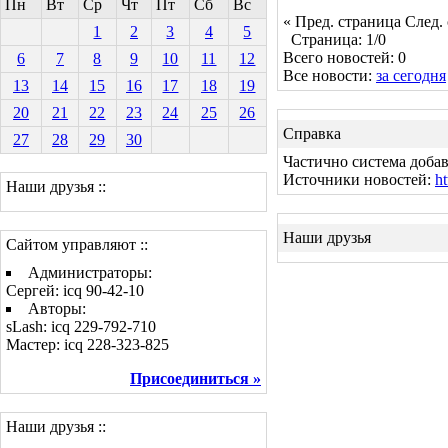
Пн
Вт
Ср
Чт
Пт
Сб
Вс
« Пред. страница
След.
1
2
3
4
5
Страница: 1/0
Всего новостей: 0
6
7
8
9
10
11
12
Все новости:
за сегодня
13
14
15
16
17
18
19
20
21
22
23
24
25
26
Справка
27
28
29
30
Частично система добав
Источники новостей:
ht
Наши друзья ::
Наши друзья
Сайтом управляют ::
Администраторы:
Сергей: icq 90-42-10
Авторы:
sLash: icq 229-792-710
Мастер: icq 228-323-825
Присоединиться »
Наши друзья ::