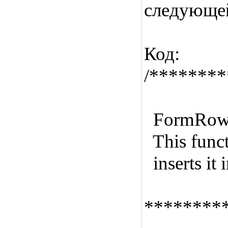
следующей
Код:
/*******
FormRo
This funct
inserts it i
********