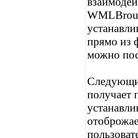
взаимодей
WMLBrouse
устанавли
прямо из
можно пос
Следующи
получает 
устанавли
отоброжае
пользоват