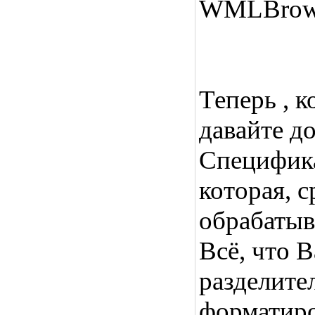
WMLBrowser
Теперь , 
давайте д
Специфика
которая, 
обрабатыв
Всё, что В
разделите
форматиро