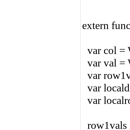
extern fun
var col = 
var val =
var row1v
var locald
var localr
row1vals = 