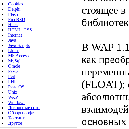
Cookies
стоящее в
Delphi
Flash
библиотек
FreeBSD
Hack
HTML, CSS
Internet
Java
В WAP 1.1
Java Scripts
Linux
MS Access
как преоб
MySql
Oracle
переменны
Pascal
Perl
(FLOAT); 
PHP
ReactOS
Unix
абсолютн
WAP
Windows
взаимодей
Локальные сети
Обзоры софта
Хостинг
основных 
Другое