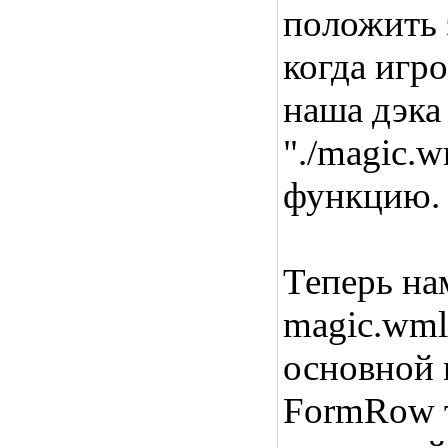
положить 
когда игр
наша дэка
"./magic.
функцию.
Теперь на
magic.wml
основной 
FormRow т