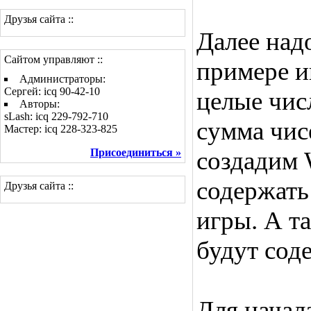
Друзья сайта ::
Далее над
Сайтом управляют ::
примере и
Администраторы:
Сергей: icq 90-42-10
целые чис
Авторы:
sLash: icq 229-792-710
сумма чисе
Мастер: icq 228-323-825
Присоединиться »
создадим 
содержать
Друзья сайта ::
игры. А т
будут сод
Для начал