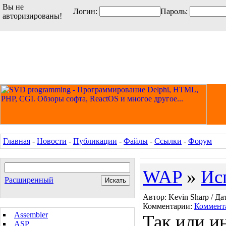
Вы не
Логин:
Пароль:
авторизированы!
Главная
-
Новости
-
Публикации
-
Файлы
-
Ссылки
-
Форум
WAP
»
Ис
Расширенный
Автор: Kevin Sharp / Дат
Комментарии:
Коммент
Assembler
Так или ин
ASP