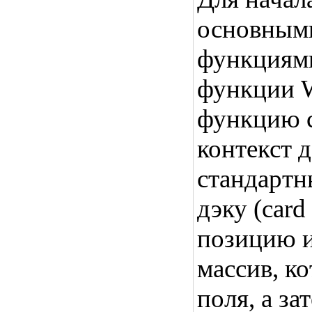
основными
функциям
функции W
функцию с
контекст 
стандартн
дэку (card
позицию и
массив, к
поля, а з