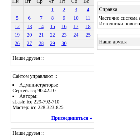
Пн
Вт
Ср
Чт
Пт
Сб
Вс
Справка
1
2
3
4
5
6
7
8
9
10
11
Частично система 
Источники новост
12
13
14
15
16
17
18
19
20
21
22
23
24
25
Наши друзья
26
27
28
29
30
Наши друзья ::
Сайтом управляют ::
Администраторы:
Сергей: icq 90-42-10
Авторы:
sLash: icq 229-792-710
Мастер: icq 228-323-825
Присоединиться »
Наши друзья ::