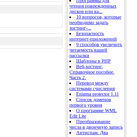
Программы для
чтения поврежденных
дисков или ка...
10 вопросов, которые
необходимо задать
хостинг-...
Безопасность
интернет-приложений
9 способов увеличить
читаемость вашей
рассылки
Шаблоны в PHP
Веб-хостинг.
Справочное пособие.
Часть 2.
Перевод между
системами счисления
Enigma protector 1.11
Список доменов
первого уровня
О программе WML
Edit Lite
Преобразование
числа в двоичную запись
Антиспам. Два