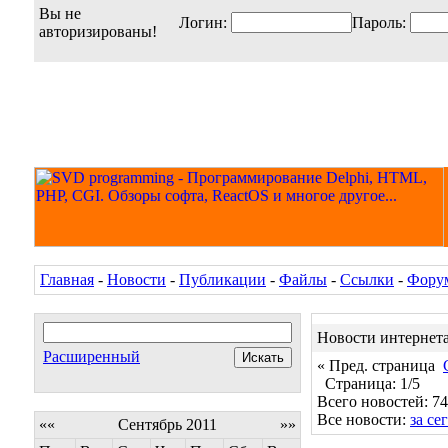
Вы не
Логин:
Пароль:
авторизированы!
Главная
-
Новости
-
Публикации
-
Файлы
-
Ссылки
-
Фору
Новости интернет
Расширенный
« Пред. страница
Страница: 1/5
Всего новостей: 74
Все новости:
за се
««
Сентябрь 2011
»»