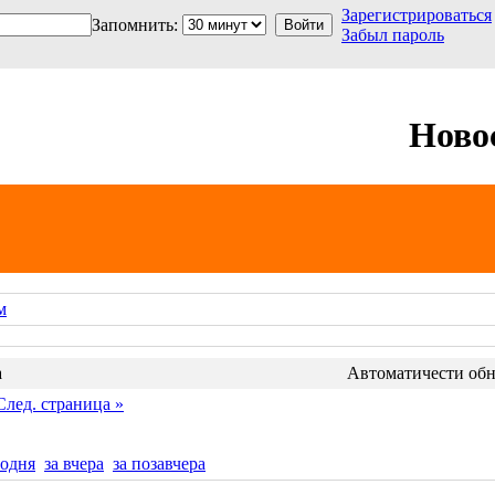
Зарегистрироваться
Запомнить:
Забыл пароль
Ново
м
а
Автоматичести обно
След. страница »
годня
за вчера
за позавчера