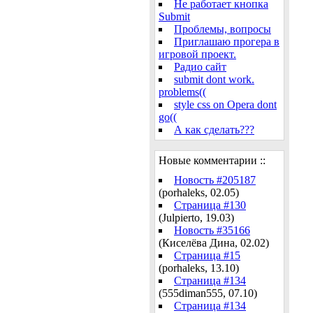
Не работает кнопка
Submit
Проблемы, вопросы
Приглашаю прогера в
игровой проект.
Радио сайт
submit dont work.
problems((
style css on Opera dont
go((
А как сделать???
Новые комментарии ::
Новость #205187
(porhaleks, 02.05)
Страница #130
(Julpierto, 19.03)
Новость #35166
(Киселёва Дина, 02.02)
Страница #15
(porhaleks, 13.10)
Страница #134
(555diman555, 07.10)
Страница #134