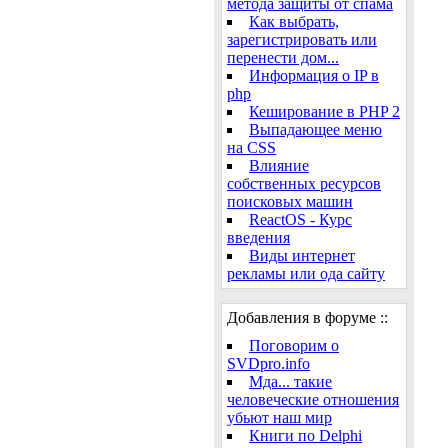
метода защиты от спама
Как выбрать,
зарегистрировать или
перенести дом...
Информация о IP в
php
Кеширование в PHP 2
Выпадающее меню
на CSS
Влияние
собственных ресурсов
поисковых машин
ReactOS - Курс
введения
Виды интернет
рекламы или ода сайту
Добавления в форуме ::
Поговорим о
SVDpro.info
Мда... такие
человеческие отношения
убьют наш мир
Книги по Delphi