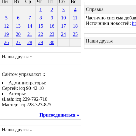
Пн
Вт
Ср
Чт
Пт
Сб
Вс
Справка
1
2
3
4
5
6
7
8
9
10
11
Частично система добав
Источники новостей:
ht
12
13
14
15
16
17
18
19
20
21
22
23
24
25
Наши друзья
26
27
28
29
30
Наши друзья ::
Сайтом управляют ::
Администраторы:
Сергей: icq 90-42-10
Авторы:
sLash: icq 229-792-710
Мастер: icq 228-323-825
Присоединиться »
Наши друзья ::