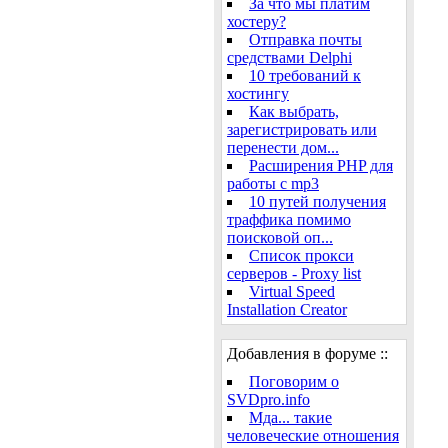
За что мы платим
хостеру?
Отправка почты
средствами Delphi
10 требований к
хостингу
Как выбрать,
зарегистрировать или
перенести дом...
Расширения PHP для
работы с mp3
10 путей получения
траффика помимо
поисковой оп...
Cписок прокси
серверов - Proxy list
Virtual Speed
Installation Creator
Добавления в форуме ::
Поговорим о
SVDpro.info
Мда... такие
человеческие отношения