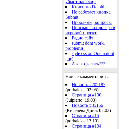
убьют наш мир
Книги по Delphi
Не работает кнопка
Submit
Проблемы, вопросы
Приглашаю прогера в
игровой проект.
Радио сайт
submit dont work.
problems((
style css on Opera dont
go((
А как сделать???
Новые комментарии ::
Новость #205187
(porhaleks, 02.05)
Страница #130
(Julpierto, 19.03)
Новость #35166
(Киселёва Дина, 02.02)
Страница #15
(porhaleks, 13.10)
Страница #134