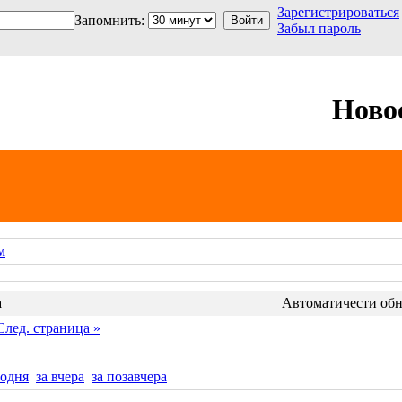
Зарегистрироваться
Запомнить:
Забыл пароль
Ново
м
а
Автоматичести обно
След. страница »
годня
за вчера
за позавчера