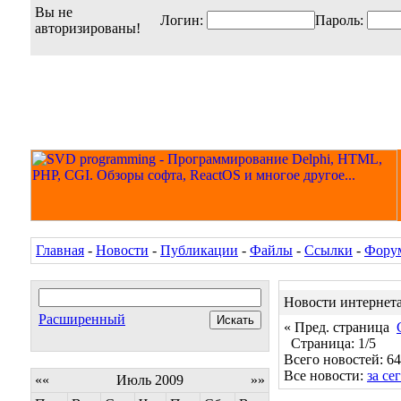
Вы не
Логин:
Пароль:
авторизированы!
Главная
-
Новости
-
Публикации
-
Файлы
-
Ссылки
-
Фору
Новости интернет
Расширенный
« Пред. страница
Страница: 1/5
Всего новостей: 64
Все новости:
за се
««
Июль 2009
»»