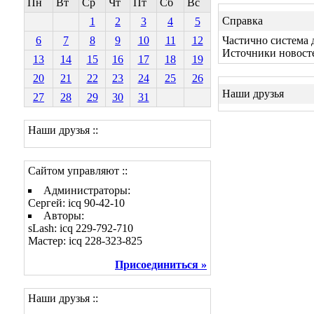
Пн
Вт
Ср
Чт
Пт
Сб
Вс
Справка
1
2
3
4
5
6
7
8
9
10
11
12
Частично система 
Источники новост
13
14
15
16
17
18
19
20
21
22
23
24
25
26
Наши друзья
27
28
29
30
31
Наши друзья ::
Сайтом управляют ::
Администраторы:
Сергей: icq 90-42-10
Авторы:
sLash: icq 229-792-710
Мастер: icq 228-323-825
Присоединиться »
Наши друзья ::