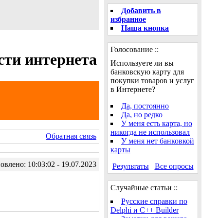
Добавить в
избранное
Наша кнопка
Голосование ::
сти интернета
Используете ли вы
банковскую карту для
покупки товаров и услуг
в Интернете?
Да, постоянно
Да, но редко
У меня есть карта, но
никогда не использовал
Обратная связь
У меня нет банковкой
карты
влено: 10:03:02 - 19.07.2023
Результаты
Все опросы
Случайные статьи ::
Русские справки по
Delphi и C++ Builder