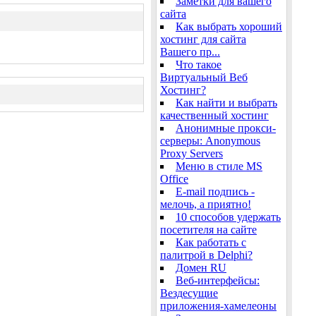
Заметки для вашего
сайта
Как выбрать хороший
хостинг для сайта
Вашего пр...
Что такое
Виртуальный Веб
Хостинг?
Как найти и выбрать
качественный хостинг
Анонимные прокси-
серверы: Anonymous
Proxy Servers
Меню в стиле MS
Office
E-mail подпись -
мелочь, а приятно!
10 способов удержать
посетителя на сайте
Как работать с
палитрой в Delphi?
Домен RU
Веб-интерфейсы:
Вездесущие
приложения-хамелеоны