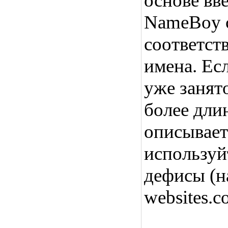
основе вв
NameBoy 
соответс
имена. Ес
уже занят
более дли
описывает
используй
дефисы (н
websites.c