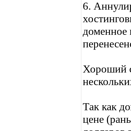
6. Аннули
хостинговы
доменное 
перенесен
Хороший с
нескольки
Так как д
цене (ран