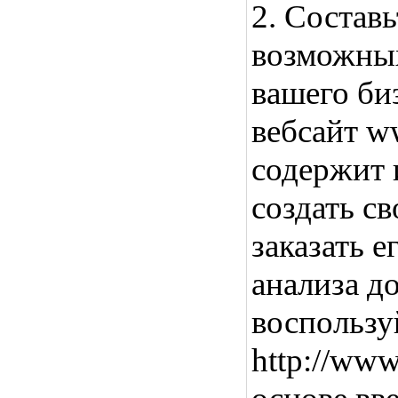
2. Составь
возможных
вашего би
вебсайт ww
содержит 
создать св
заказать е
анализа д
воспользу
http://ww