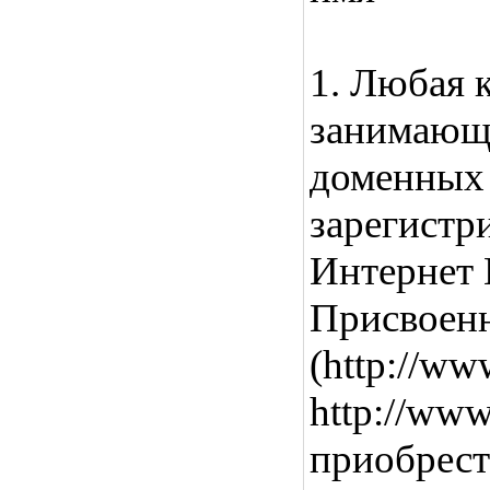
1. Любая 
занимающ
доменных 
зарегистри
Интернет
Присвоен
(http://ww
http://ww
приобрест