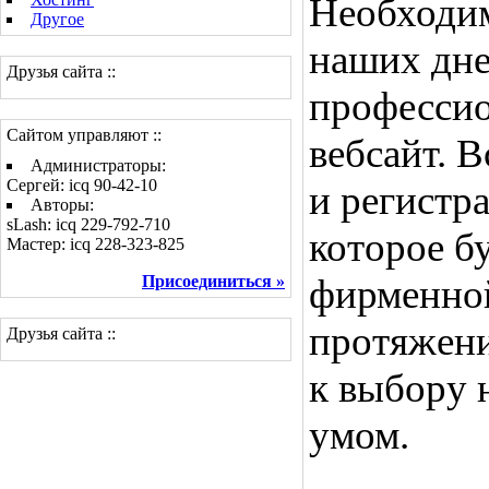
Необходи
Другое
наших дне
Друзья сайта ::
професси
Сайтом управляют ::
вебсайт. В
Администраторы:
Сергей: icq 90-42-10
и регистр
Авторы:
sLash: icq 229-792-710
которое б
Мастер: icq 228-323-825
Присоединиться »
фирменной
протяжени
Друзья сайта ::
к выбору 
умом.