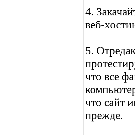
4. Закача
веб-хостин
5. Отреда
протестир
что все ф
компьюте
что сайт и
прежде.