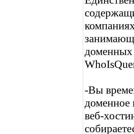
содержащ
компания
занимающ
доменных 
WhoIsQuer
-Вы време
доменное 
веб-хости
собираетес