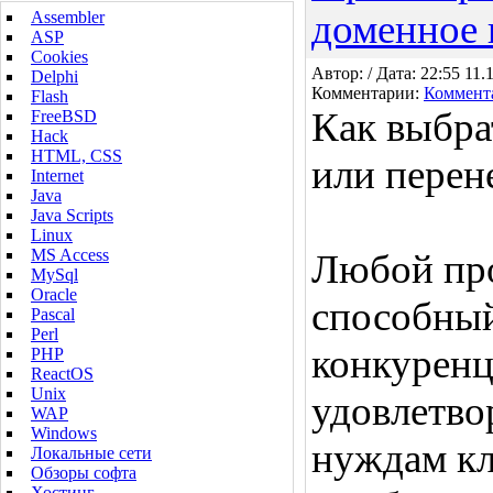
доменное 
Assembler
ASP
Cookies
Автор: / Дата: 22:55 11.
Delphi
Комментарии:
Коммент
Flash
Как выбра
FreeBSD
Hack
HTML, CSS
или перен
Internet
Java
Java Scripts
Linux
MS Access
Любой пр
MySql
Oracle
способны
Pascal
Perl
конкурен
PHP
ReactOS
Unix
удовлетво
WAP
Windows
нуждам кл
Локальные сети
Обзоры софта
Хостинг