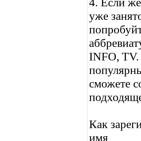
4. Если ж
уже занято
попробуйт
аббревиату
INFO, TV.
популярны
сможете с
подходяще
Как зарег
имя