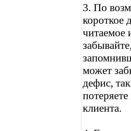
3. По воз
короткое 
читаемое 
забывайте,
запомнивш
может забы
дефис, та
потеряете
клиента.