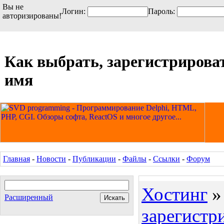
Вы не
Логин:
Пароль:
авторизированы!
Как выбрать, зарегистрирова
имя
Главная
-
Новости
-
Публикации
-
Файлы
-
Ссылки
-
Форум
Хостинг
Расширенный
зарегистр