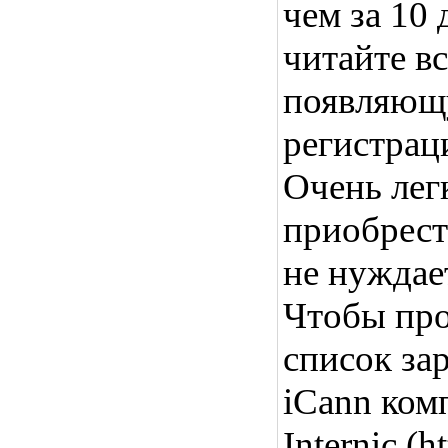
чем за 10
читайте в
появляющу
регистрац
Очень лег
приобрест
не нуждае
Чтобы про
список за
iCann ком
Internic (h