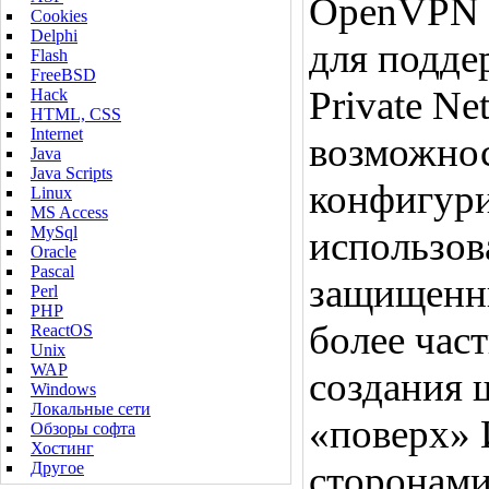
OpenVPN 
Cookies
Delphi
для подде
Flash
FreeBSD
Private Ne
Hack
HTML, CSS
Internet
возможно
Java
Java Scripts
конфигур
Linux
MS Access
MySql
использов
Oracle
Pascal
защищенн
Perl
PHP
более час
ReactOS
Unix
WAP
создания 
Windows
Локальные сети
«поверх» 
Обзоры софта
Хостинг
Другое
сторонам