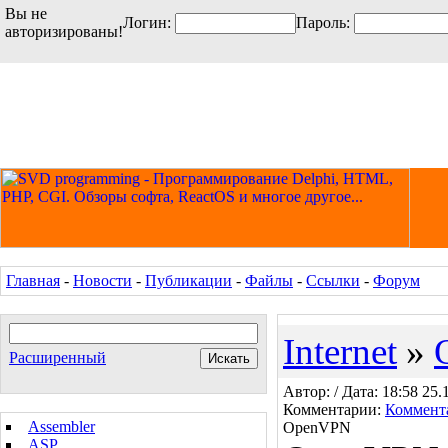
Вы не
Логин:
Пароль:
авторизированы!
Главная
-
Новости
-
Публикации
-
Файлы
-
Ссылки
-
Форум
Internet
»
Расширенный
Автор: / Дата: 18:58 25.
Комментарии:
Коммент
Assembler
OpenVPN
ASP