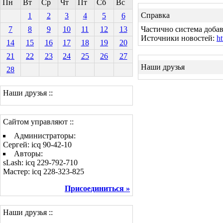
Пн
Вт
Ср
Чт
Пт
Сб
Вс
Справка
1
2
3
4
5
6
7
8
9
10
11
12
13
Частично система добав
Источники новостей:
ht
14
15
16
17
18
19
20
21
22
23
24
25
26
27
Наши друзья
28
Наши друзья ::
Сайтом управляют ::
Администраторы:
Сергей: icq 90-42-10
Авторы:
sLash: icq 229-792-710
Мастер: icq 228-323-825
Присоединиться »
Наши друзья ::