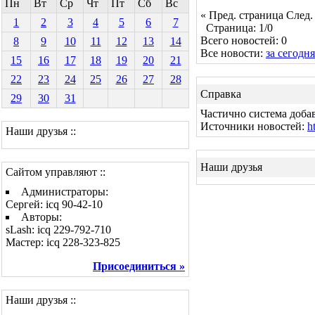
Пн
Вт
Ср
Чт
Пт
Сб
Вс
« Пред. страница
След.
1
2
3
4
5
6
7
Страница: 1/0
Всего новостей: 0
8
9
10
11
12
13
14
Все новости:
за сегодня
15
16
17
18
19
20
21
22
23
24
25
26
27
28
Справка
29
30
31
Частично система доба
Источники новостей:
h
Наши друзья ::
Наши друзья
Сайтом управляют ::
Администраторы:
Сергей: icq 90-42-10
Авторы:
sLash: icq 229-792-710
Мастер: icq 228-323-825
Присоединиться »
Наши друзья ::