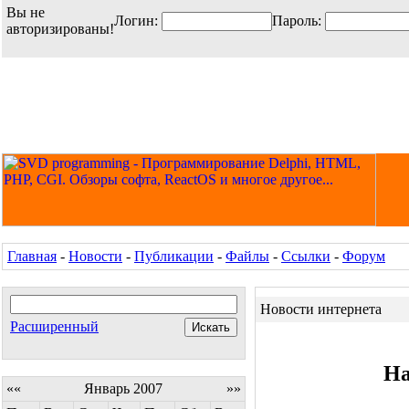
Вы не
Логин:
Пароль:
авторизированы!
Главная
-
Новости
-
Публикации
-
Файлы
-
Ссылки
-
Форум
Новости интернета
Расширенный
На
««
Январь 2007
»»