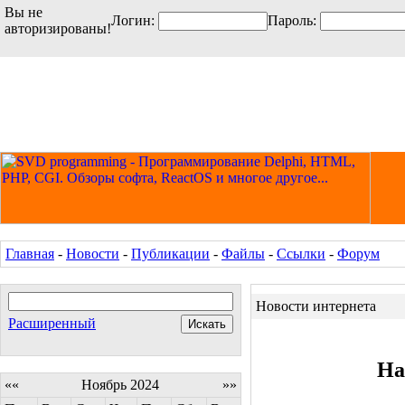
Вы не
Логин:
Пароль:
авторизированы!
Главная
-
Новости
-
Публикации
-
Файлы
-
Ссылки
-
Форум
Новости интернета
Расширенный
На
««
Ноябрь 2024
»»