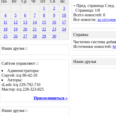
Пн
Вт
Ср
Чт
Пт
Сб
Вс
« Пред. страница
След.
1
2
3
Страница: 1/0
Всего новостей: 0
4
5
6
7
8
9
10
Все новости:
за сегодня
11
12
13
14
15
16
17
18
19
20
21
22
23
24
Справка
25
26
27
28
29
30
Частично система добав
Источники новостей:
ht
Наши друзья ::
Наши друзья
Сайтом управляют ::
Администраторы:
Сергей: icq 90-42-10
Авторы:
sLash: icq 229-792-710
Мастер: icq 228-323-825
Присоединиться »
Наши друзья ::