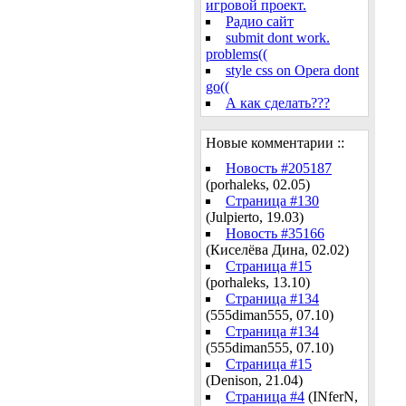
игровой проект.
Радио сайт
submit dont work.
problems((
style css on Opera dont
go((
А как сделать???
Новые комментарии ::
Новость #205187
(porhaleks, 02.05)
Страница #130
(Julpierto, 19.03)
Новость #35166
(Киселёва Дина, 02.02)
Страница #15
(porhaleks, 13.10)
Страница #134
(555diman555, 07.10)
Страница #134
(555diman555, 07.10)
Страница #15
(Denison, 21.04)
Страница #4
(INferN,