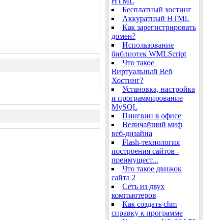
HTML
Бесплатный хостинг
Аккуратный HTML
Как зарегистрировать
домен?
Использование
библиотек WMLScript
Что такое
Виртуальный Веб
Хостинг?
Установка, настройка
и программирование
MySQL
Пингвин в офисе
Величайший миф
веб-дизайна
Flash-технология
построения сайтов -
преимущест...
Что такое движок
сайта 2
Cеть из двух
компьютеров
Как создать chm
справку к программе