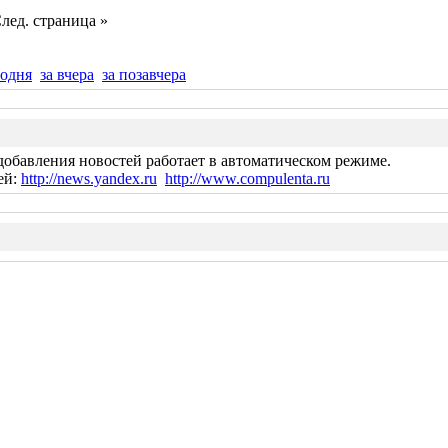
лед. страница »
годня
за вчера
за позавчера
добавления новостей работает в автоматическом режиме.
ей:
http://news.yandex.ru
http://www.compulenta.ru