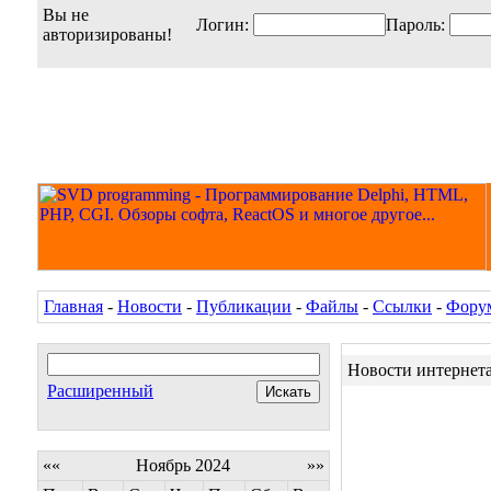
Вы не
Логин:
Пароль:
авторизированы!
Главная
-
Новости
-
Публикации
-
Файлы
-
Ссылки
-
Фору
Новости интернет
Расширенный
««
Ноябрь 2024
»»