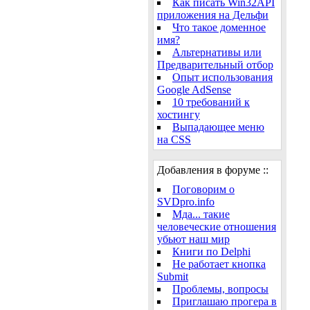
Как писать Win32API
приложения на Дельфи
Что такое доменное
имя?
Альтернативы или
Предварительный отбор
Опыт использования
Google AdSense
10 требований к
хостингу
Выпадающее меню
на CSS
Добавления в форуме ::
Поговорим о
SVDpro.info
Мда... такие
человеческие отношения
убьют наш мир
Книги по Delphi
Не работает кнопка
Submit
Проблемы, вопросы
Приглашаю прогера в