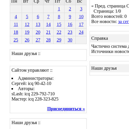
Пн
Вт
Ср
Чт
Пт
Сб
Вс
« Пред. страница
С
1
2
3
Страница: 1/0
Всего новостей: 0
4
5
6
7
8
9
10
Все новости:
за се
11
12
13
14
15
16
17
18
19
20
21
22
23
24
Справка
25
26
27
28
29
30
Частично система 
Источники новост
Наши друзья ::
Наши друзья
Сайтом управляют ::
Администраторы:
Сергей: icq 90-42-10
Авторы:
sLash: icq 229-792-710
Мастер: icq 228-323-825
Присоединиться »
Наши друзья ::