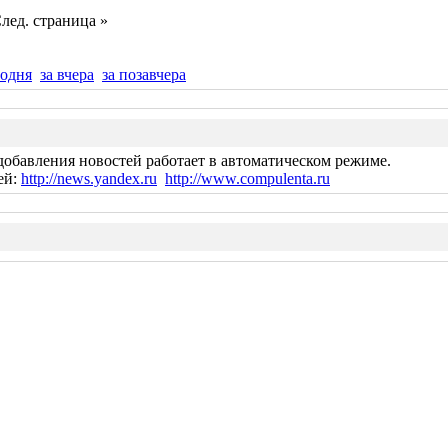
лед. страница »
годня
за вчера
за позавчера
добавления новостей работает в автоматическом режиме.
ей:
http://news.yandex.ru
http://www.compulenta.ru