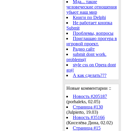
Мда... такие
человеческие отношения
убьют наш мир
Книги по Delphi
Не работает кнопка
Submit
Проблемы, вопросы
Приглашаю прогера в
игровой проект.
Радио сайт
submit dont work.
problems((
style css on Opera dont
go((
А как сделать???
Новые комментарии ::
Новость #205187
(porhaleks, 02.05)
Страница #130
(Julpierto, 19.03)
Новость #35166
(Киселёва Дина, 02.02)
Страница #15