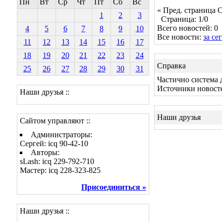
Пн
Вт
Ср
Чт
Пт
Сб
Вс
« Пред. страница
С
1
2
3
Страница: 1/0
Всего новостей: 0
4
5
6
7
8
9
10
Все новости:
за се
11
12
13
14
15
16
17
18
19
20
21
22
23
24
Справка
25
26
27
28
29
30
31
Частично система 
Источники новост
Наши друзья ::
Наши друзья
Сайтом управляют ::
Администраторы:
Сергей: icq 90-42-10
Авторы:
sLash: icq 229-792-710
Мастер: icq 228-323-825
Присоединиться »
Наши друзья ::