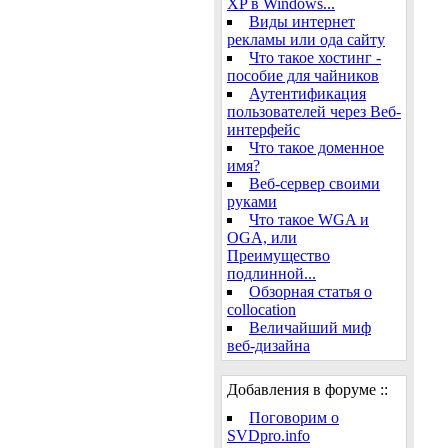
XP в Windows...
Виды интернет
рекламы или ода сайту
Что такое хостинг -
пособие для чайников
Аутентификация
пользователей через Веб-
интерфейс
Что такое доменное
имя?
Веб-сервер своими
руками
Что такое WGA и
OGA, или
Преимущество
подлинной...
Обзорная статья о
collocation
Величайший миф
веб-дизайна
Добавления в форуме ::
Поговорим о
SVDpro.info