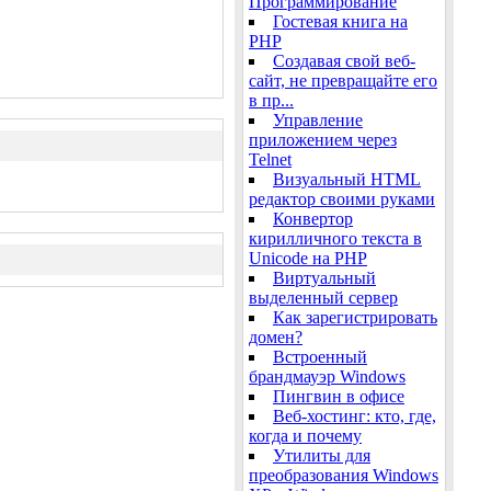
Программирование
Гостевая книга на
PHP
Создавая свой веб-
сайт, не превращайте его
в пр...
Управление
приложением через
Telnet
Визуальный HTML
редактор своими руками
Конвертор
кирилличного текста в
Unicode на PHP
Виртуальный
выделенный сервер
Как зарегистрировать
домен?
Встроенный
брандмауэр Windows
Пингвин в офисе
Веб-хостинг: кто, где,
когда и почему
Утилиты для
преобразования Windows