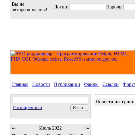
Вы не
Логин:
Пароль:
авторизированы!
Главная
-
Новости
-
Публикации
-
Файлы
-
Ссылки
-
Фору
Новости интернет
Расширенный
««
Июль 2022
»»