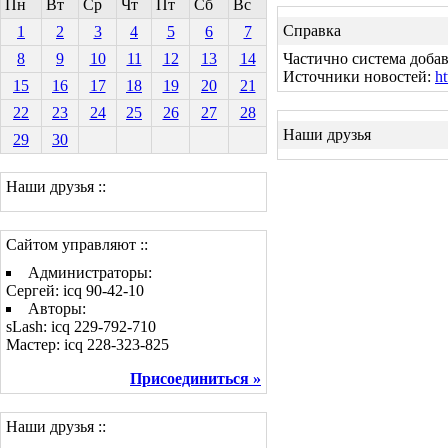
Пн
Вт
Ср
Чт
Пт
Сб
Вс
Справка
1
2
3
4
5
6
7
8
9
10
11
12
13
14
Частично система добав
Источники новостей:
ht
15
16
17
18
19
20
21
22
23
24
25
26
27
28
Наши друзья
29
30
Наши друзья ::
Сайтом управляют ::
Администраторы:
Сергей: icq 90-42-10
Авторы:
sLash: icq 229-792-710
Мастер: icq 228-323-825
Присоединиться »
Наши друзья ::