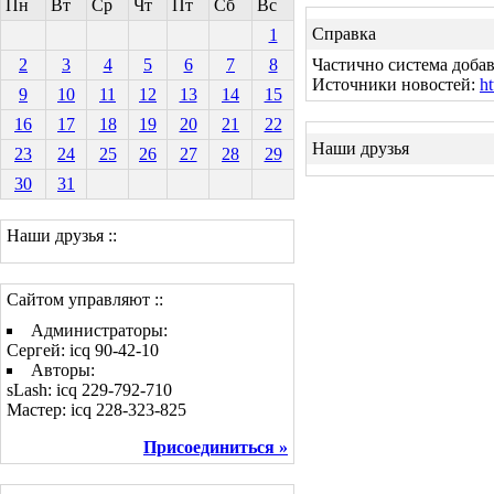
Пн
Вт
Ср
Чт
Пт
Сб
Вс
Справка
1
2
3
4
5
6
7
8
Частично система добав
Источники новостей:
ht
9
10
11
12
13
14
15
16
17
18
19
20
21
22
Наши друзья
23
24
25
26
27
28
29
30
31
Наши друзья ::
Сайтом управляют ::
Администраторы:
Сергей: icq 90-42-10
Авторы:
sLash: icq 229-792-710
Мастер: icq 228-323-825
Присоединиться »