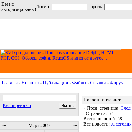
Вы не
Логин:
Пароль:
авторизированы!
Главная
-
Новости
-
Публикации
-
Файлы
-
Ссылки
-
Форум
Новости интернета
Расширенный
« Пред. страница
След.
Страница: 1/4
Всего новостей: 58
Все новости:
за сегодня
««
Март 2009
»»