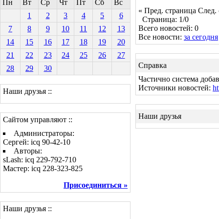
Пн
Вт
Ср
Чт
Пт
Сб
Вс
« Пред. страница
След.
1
2
3
4
5
6
Страница: 1/0
Всего новостей: 0
7
8
9
10
11
12
13
Все новости:
за сегодня
14
15
16
17
18
19
20
21
22
23
24
25
26
27
Справка
28
29
30
Частично система добав
Источники новостей:
ht
Наши друзья ::
Наши друзья
Сайтом управляют ::
Администраторы:
Сергей: icq 90-42-10
Авторы:
sLash: icq 229-792-710
Мастер: icq 228-323-825
Присоединиться »
Наши друзья ::