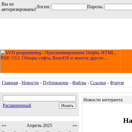
Вы не
Логин:
Пароль:
авторизированы!
Главная
-
Новости
-
Публикации
-
Файлы
-
Ссылки
-
Форум
Новости интернета
Расширенный
На
««
Апрель 2025
»»