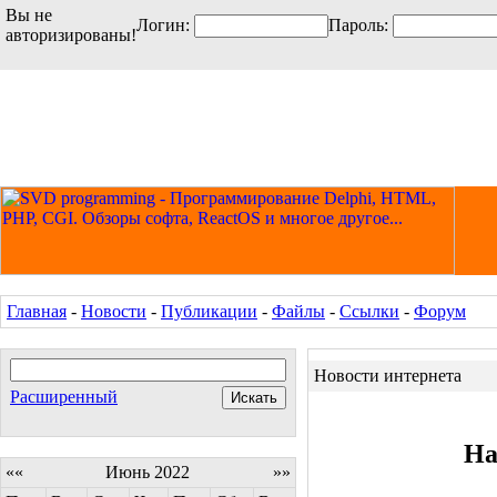
Вы не
Логин:
Пароль:
авторизированы!
Главная
-
Новости
-
Публикации
-
Файлы
-
Ссылки
-
Форум
Новости интернета
Расширенный
На
««
Июнь 2022
»»