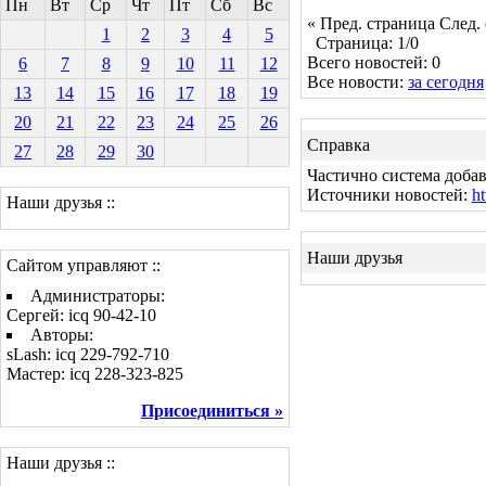
Пн
Вт
Ср
Чт
Пт
Сб
Вс
« Пред. страница
След.
1
2
3
4
5
Страница: 1/0
Всего новостей: 0
6
7
8
9
10
11
12
Все новости:
за сегодня
13
14
15
16
17
18
19
20
21
22
23
24
25
26
Справка
27
28
29
30
Частично система добав
Источники новостей:
ht
Наши друзья ::
Наши друзья
Сайтом управляют ::
Администраторы:
Сергей: icq 90-42-10
Авторы:
sLash: icq 229-792-710
Мастер: icq 228-323-825
Присоединиться »
Наши друзья ::