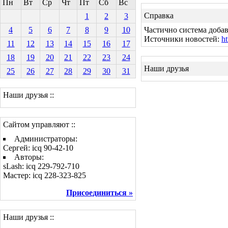
Пн
Вт
Ср
Чт
Пт
Сб
Вс
Справка
1
2
3
4
5
6
7
8
9
10
Частично система добав
Источники новостей:
ht
11
12
13
14
15
16
17
18
19
20
21
22
23
24
Наши друзья
25
26
27
28
29
30
31
Наши друзья ::
Сайтом управляют ::
Администраторы:
Сергей: icq 90-42-10
Авторы:
sLash: icq 229-792-710
Мастер: icq 228-323-825
Присоединиться »
Наши друзья ::