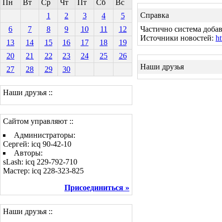
Пн
Вт
Ср
Чт
Пт
Сб
Вс
Справка
1
2
3
4
5
6
7
8
9
10
11
12
Частично система добав
Источники новостей:
ht
13
14
15
16
17
18
19
20
21
22
23
24
25
26
Наши друзья
27
28
29
30
Наши друзья ::
Сайтом управляют ::
Администраторы:
Сергей: icq 90-42-10
Авторы:
sLash: icq 229-792-710
Мастер: icq 228-323-825
Присоединиться »
Наши друзья ::