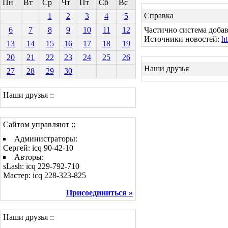
Пн
Вт
Ср
Чт
Пт
Сб
Вс
Справка
1
2
3
4
5
6
7
8
9
10
11
12
Частично система добав
Источники новостей:
ht
13
14
15
16
17
18
19
20
21
22
23
24
25
26
Наши друзья
27
28
29
30
Наши друзья ::
Сайтом управляют ::
Администраторы:
Сергей: icq 90-42-10
Авторы:
sLash: icq 229-792-710
Мастер: icq 228-323-825
Присоединиться »
Наши друзья ::