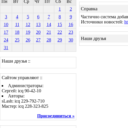
Пн
Вт
Ср
Чт
Пт
Сб
Вс
Справка
1
2
3
4
5
6
7
8
9
Частично система добав
Источники новостей:
ht
10
11
12
13
14
15
16
17
18
19
20
21
22
23
Наши друзья
24
25
26
27
28
29
30
31
Наши друзья ::
Сайтом управляют ::
Администраторы:
Сергей: icq 90-42-10
Авторы:
sLash: icq 229-792-710
Мастер: icq 228-323-825
Присоединиться »