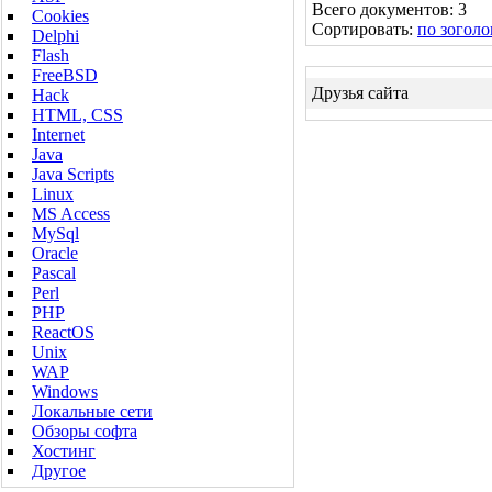
Всего документов: 3
Cookies
Сортировать:
по зоголо
Delphi
Flash
FreeBSD
Друзья сайта
Hack
HTML, CSS
Internet
Java
Java Scripts
Linux
MS Access
MySql
Oracle
Pascal
Perl
PHP
ReactOS
Unix
WAP
Windows
Локальные сети
Обзоры софта
Хостинг
Другое