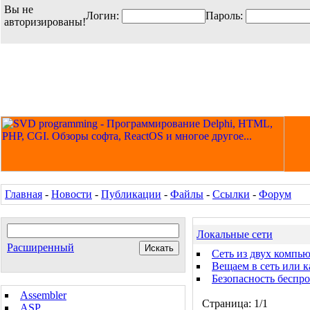
Вы не
Логин:
Пароль:
авторизированы!
Главная
-
Новости
-
Публикации
-
Файлы
-
Ссылки
-
Форум
Локальные сети
Расширенный
Cеть из двух компь
Вещаем в сеть или к
Безопасность беспр
Assembler
Страница: 1/1
ASP