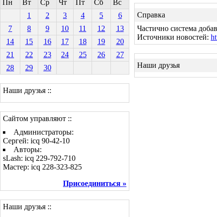
Пн
Вт
Ср
Чт
Пт
Сб
Вс
Справка
1
2
3
4
5
6
7
8
9
10
11
12
13
Частично система добав
Источники новостей:
ht
14
15
16
17
18
19
20
21
22
23
24
25
26
27
Наши друзья
28
29
30
Наши друзья ::
Сайтом управляют ::
Администраторы:
Сергей: icq 90-42-10
Авторы:
sLash: icq 229-792-710
Мастер: icq 228-323-825
Присоединиться »
Наши друзья ::