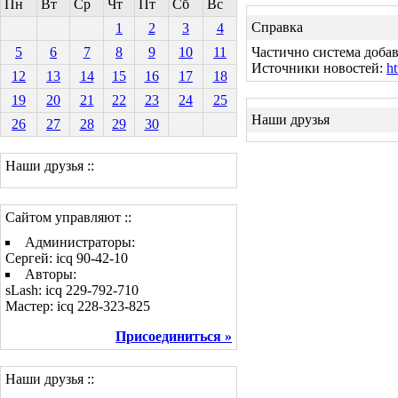
Пн
Вт
Ср
Чт
Пт
Сб
Вс
Справка
1
2
3
4
5
6
7
8
9
10
11
Частично система добав
Источники новостей:
ht
12
13
14
15
16
17
18
19
20
21
22
23
24
25
Наши друзья
26
27
28
29
30
Наши друзья ::
Сайтом управляют ::
Администраторы:
Сергей: icq 90-42-10
Авторы:
sLash: icq 229-792-710
Мастер: icq 228-323-825
Присоединиться »
Наши друзья ::